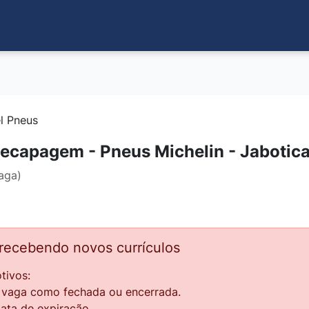
el Pneus
ecapagem - Pneus Michelin - Jabotic
aga)
 recebendo novos currículos
tivos:
a vaga como fechada ou encerrada.
data de expiração.