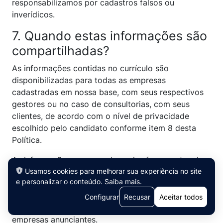
responsabilizamos por cadastros falsos ou
inverídicos.
7. Quando estas informações são
compartilhadas?
As informações contidas no currículo são
disponibilizadas para todas as empresas
cadastradas em nossa base, com seus respectivos
gestores ou no caso de consultorias, com seus
clientes, de acordo com o nível de privacidade
escolhido pelo candidato conforme item 8 desta
Política.
As informações processadas pelas ferramentas de
Usamos cookies para melhorar sua experiência no site
IA serão compartilhadas apenas com os
e personalizar o conteúdo.
Saiba mais
.
fornecedores das ferramentas para a execução dos
serviços contratados. Nenhuma informação de
Configurar
Recusar
Aceitar todos
análise e relatórios serão compartilhados com as
empresas anunciantes.