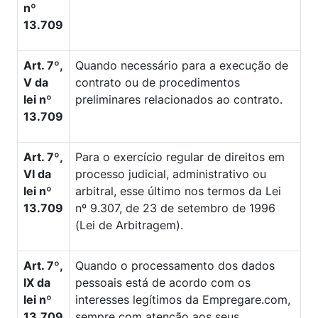
nº
13.709
Art. 7º,
Quando necessário para a execução de
V da
contrato ou de procedimentos
lei nº
preliminares relacionados ao contrato.
13.709
Art. 7º,
Para o exercício regular de direitos em
VI da
processo judicial, administrativo ou
lei nº
arbitral, esse último nos termos da Lei
13.709
nº 9.307, de 23 de setembro de 1996
(Lei de Arbitragem).
Art. 7º,
Quando o processamento dos dados
IX da
pessoais está de acordo com os
lei nº
interesses legítimos da Empregare.com,
13.709
sempre com atenção aos seus